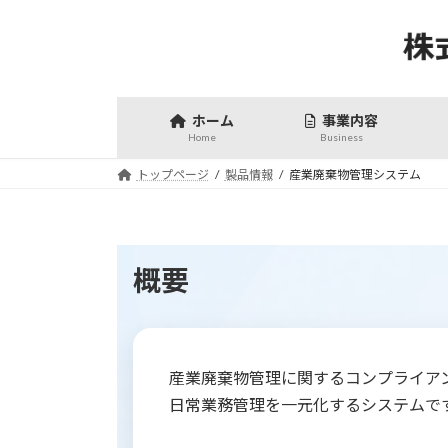
コ
ナ
ン
ビ
テ
ゲ
ン
ー
ツ
シ
ホーム
事業内容
へ
ョ
Home
Business
ス
ン
トップページ
製品情報
産業廃棄物管理システム
キ
に
ッ
移
プ
動
概要
産業廃棄物管理に関するコンプライア
日常業務管理を一元化するシステムで