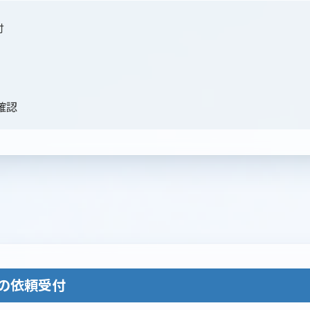
付
確認
らの依頼受付