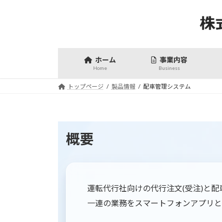
コ
ナ
ン
ビ
テ
ゲ
ン
ー
ツ
シ
ホーム
事業内容
へ
ョ
Home
Business
ス
ン
トップページ
製品情報
配車管理システム
キ
に
ッ
移
プ
動
概要
運転代行社向けの代行注文(受注)と
一連の業務をスマートフォンアプリと